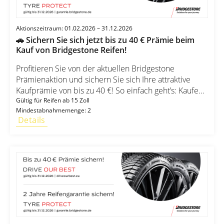
Aktionszeitraum: 01.02.2026 – 31.12.2026
🚗 Sichern Sie sich jetzt bis zu 40 € Prämie beim
Kauf von Bridgestone Reifen!
Profitieren Sie von der aktuellen Bridgestone
Prämienaktion und sichern Sie sich Ihre attraktive
Kaufprämie von bis zu 40 €! So einfach geht’s: Kaufen
Sie mindestens 2 Bridgestone Reifen ab 15 Zoll im
Gültig für Reifen ab 15 Zoll
Mindestabnahmemenge: 2
teilnehmenden Handel. Registrieren Sie Ihren Kauf
Details
nachträglich online. Wählen Sie Ihre Wunschprämie
und erhalten Sie bis zu 40 € zurück! 💰 Ihre
Prämienübersicht: Reifen ab 15 Zoll 4 Bridgestone
DRIVE OUR BEST Reifen = 20 € Prämie 2 Bridgestone
DRIVE OUR BEST Reifen = 10 € Prämie Reifen ab 18
Zoll 4 Bridgestone DRIVE OUR BEST Reifen = 40 €
Prämie 2 Bridgestone DRIVE OUR BEST Reifen = 20 €
Prämie