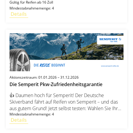
Wert von bis zu 40 € 🛠️💳 – wahlweise für Inspektion,
Gültig für Reifen ab 16 Zoll
Mindestabnahmemenge: 4
Ölwechsel oder Reifenservice. Sichern Sie sich Ihre
Details
Reifen 🛞 und gleichzeitig ein Rundum-sorglos-Paket
für Ihr Auto! 🎉
Aktionszeitraum: 01.01.2026 – 31.12.2026
Die Semperit Pkw-Zufriedenheitsgarantie
👍 Daumen hoch für Semperit! Der Deutsche
Skiverband fährt auf Reifen von Semperit – und das
aus gutem Grund! Jetzt selbst testen: Wählen Sie Ihren
Semperit-Reifensatz und fahren Sie 14 Tage völlig
Mindestabnahmemenge: 4
Details
risikofrei. 🚗💨 ✅ Nicht zufrieden? Wir erstatten
Kaufpreis + Montagekosten zurück – ohne Wenn und