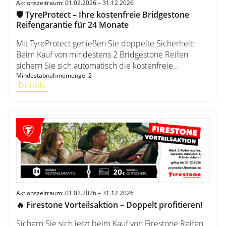
Aktionszeitraum: 01.02.2026 – 31.12.2026
🛡️ TyreProtect – Ihre kostenfreie Bridgestone
Reifengarantie für 24 Monate
Mit TyreProtect genießen Sie doppelte Sicherheit:
Beim Kauf von mindestens 2 Bridgestone Reifen
sichern Sie sich automatisch die kostenfreie
Reifengarantie für 24 Monate. Ihre Vorteile auf einen
Mindestabnahmemenge: 2
Details
Blick: ✔ 24 Monate Reifengarantie ohne Zusatzkosten
✔ Gültig für Pkw- und SUV/4x4-Reifen in allen Größen
✔ Gültig für Transporter-Reifen in allen Größen ✔
Exklusiv bei teilnehmenden Händlern
Aktionszeitraum: 01.02.2026 – 31.12.2026
🔥 Firestone Vorteilsaktion – Doppelt profitieren!
Sichern Sie sich jetzt beim Kauf von Firestone Reifen