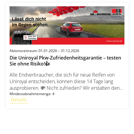
Aber. Los geht’s – testen Sie jetzt! 👉 Sichern Sie sich
Ihre Semperit-Reifen noch heute! 🛞
Aktionszeitraum: 01.01.2026 – 31.12.2026
Die Uniroyal Pkw-Zufriedenheitsgarantie – testen
Sie ohne Risiko!👍
Alle Endverbraucher, die sich für neue Reifen von
Uniroyal entscheiden, können diese 14 Tage lang
ausprobieren. 💸 Nicht zufrieden? Wir erstatten den
vollen Kaufpreis zurück – ohne Wenn und Aber! 🚗
Mindestabnahmemenge: 4
Details
Jetzt Reifen auswählen & risikofrei testen! 🛞👉