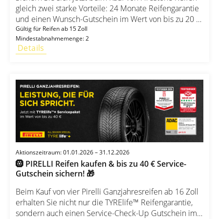
gleich zwei starke Vorteile: 24 Monate Reifengarantie
und einen Wunsch-Gutschein im Wert von bis zu 20 €.
So einfach geht’s: 1️⃣ Kaufen & montieren lassen
Gültig für Reifen ab 15 Zoll
Mindestabnahmemenge: 2
Kaufen Sie mindestens 2 Firestone Reifen ab 15 Zoll
Details
für Pkw, SUV oder Transporter und lassen Sie diese
fachgerecht montieren. 2️⃣ Registrieren Registrieren
Sie sich innerhalb von 14 Tagen nach dem Kauf unter:
promotion.firestone.eu/vorteilsaktion und laden Sie
Ihren Kaufbeleg hoch. 3️⃣ Vorteile sichern Sie erhalten
Ihre 24 Monate Reifengarantie per E-Mail sowie Ihren
Wunsch-Gutschein im Wert von bis zu 20 €.
Aktionszeitraum: 01.01.2026 – 31.12.2026
🛞 PIRELLI Reifen kaufen & bis zu 40 € Service-
Gutschein sichern! 🎁
Beim Kauf von vier Pirelli Ganzjahresreifen ab 16 Zoll
erhalten Sie nicht nur die TYRElife™ Reifengarantie,
sondern auch einen Service-Check-Up Gutschein im