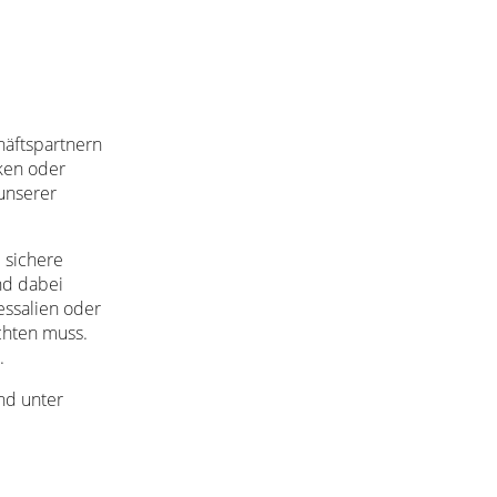
häftspartnern
ken oder
unserer
 sichere
nd dabei
essalien oder
chten muss.
.
nd unter