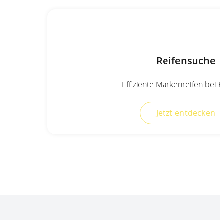
Reifensuche
Effiziente Markenreifen bei
Jetzt entdecken
Experten für Reifen seit über 50 Jahren