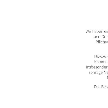
Wir haben ei
und Dri
Pflich
Dieses 
Kommuni
insbesondere
sonstige N
Das Bes