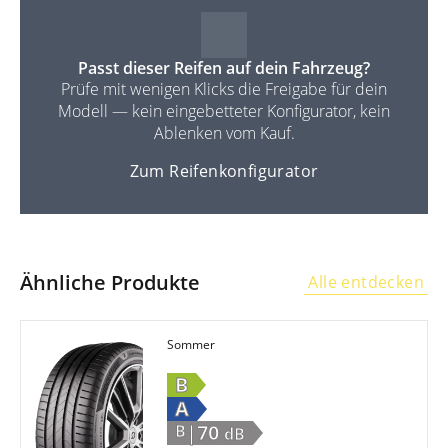
Passt dieser Reifen auf dein Fahrzeug?
Prüfe mit wenigen Klicks die Freigabe für dein
Modell — kein eingebetteter Konfigurator, kein
Ablenken vom Kauf.
Zum Reifenkonfigurator
Ähnliche Produkte
Alle entdecken
Sommer
B
A
|70
B
dB