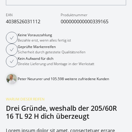
EAN
Produktnummer
4038526031112
000000000000339165
Keine Vorauszahlung
Bezahle erst, wenn alles fertig ist
Geprüfte Markenreifen
Sicherheit durch getestete Qualitätsreifen
Kein Aufwand für dich
Direkte Lieferung und Montage in der Werkstatt
Peter Neururer und 105.598 weitere zufriedene Kunden
WARUM DIESER REIFEN
Drei Gründe, weshalb der 205/60R
16 TL 92 H dich überzeugt
Lorem ipsum dolor sit amet, consectetuer errare