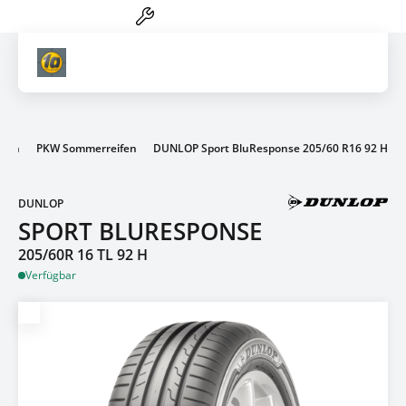
Reifen-Service von A-Z
Artik
ifen
PKW Sommerreifen
DUNLOP Sport BluResponse 205/60 R16 92 H
DUNLOP
SPORT BLURESPONSE
205/60R 16 TL 92 H
Verfügbar