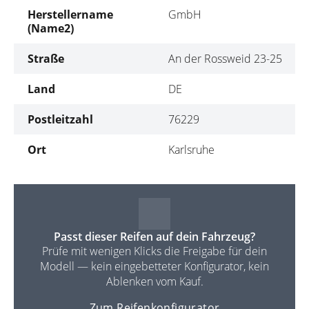
Herstellername
GmbH
(Name2)
Straße
An der Rossweid 23-25
Land
DE
Postleitzahl
76229
Ort
Karlsruhe
Passt dieser Reifen auf dein Fahrzeug?
Prüfe mit wenigen Klicks die Freigabe für dein
Modell — kein eingebetteter Konfigurator, kein
Ablenken vom Kauf.
Zum Reifenkonfigurator