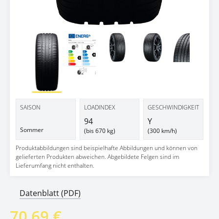
Next 
SAISON
LOADINDEX
GESCHWINDIGKEIT
94
Y
Sommer
(bis 670 kg)
(300 km/h)
Produktabbildungen sind beispielhafte Abbildungen und können von
gelieferten Produkten abweichen. Abgebildete Felgen sind im
Lieferumfang nicht enthalten.
Datenblatt (PDF)
70,69 €