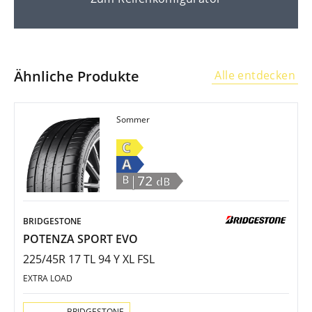
Ähnliche Produkte
Alle entdecken
Sommer
C
A
|72
B
dB
BRIDGESTONE
POTENZA SPORT EVO
225/45R 17 TL 94 Y XL FSL
EXTRA LOAD
Aktion:
BRIDGESTONE